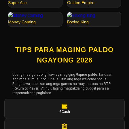
Super Ace
Golden Empire
Money Coming
Boxing King
TIPS PARA MAGING PALDO
NGAYONG 2026
Upang masiguradong ikaw ay magiging
9apiso paldo
, tandaan
ang mga sumusunod: Una, sulitin ang mga welcome bonus.
Pangalawa, subukan ang mga games na may mataas na RTP
(Return to Player). At huli, laging magtakda ng budget para sa
responsableng paglalaro.
GCash