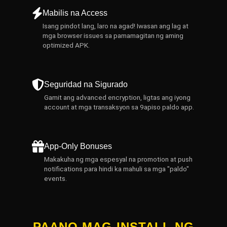
Mabilis na Access
Isang pindot lang, laro na agad! Iwasan ang lag at
mga browser issues sa pamamagitan ng aming
optimized APK.
Seguridad na Sigurado
Gamit ang advanced encryption, ligtas ang iyong
account at mga transaksyon sa 9apiso paldo app.
App-Only Bonuses
Makakuha ng mga espesyal na promotion at push
notifications para hindi ka mahuli sa mga "paldo"
events.
PAANO MAG-INSTALL NG