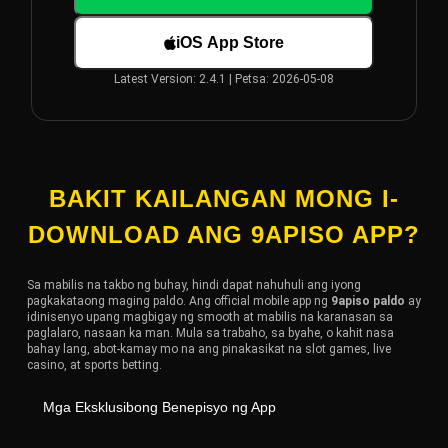
iOS App Store
Latest Version: 2.4.1 | Petsa: 2026-05-08
BAKIT KAILANGAN MONG I-
DOWNLOAD ANG 9APISO APP?
Sa mabilis na takbo ng buhay, hindi dapat nahuhuli ang iyong
pagkakataong maging paldo. Ang official mobile app ng
9apiso paldo
ay
idinisenyo upang magbigay ng smooth at mabilis na karanasan sa
paglalaro, nasaan ka man. Mula sa trabaho, sa byahe, o kahit nasa
bahay lang, abot-kamay mo na ang pinakasikat na slot games, live
casino, at sports betting.
Mga Eksklusibong Benepisyo ng App