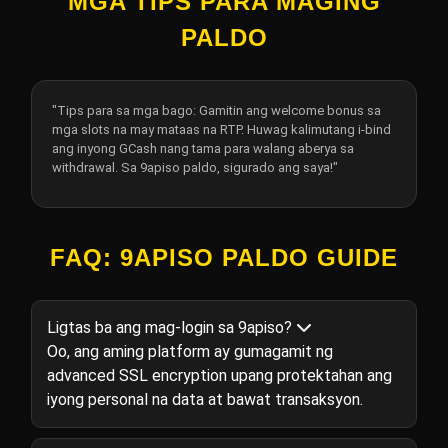
MGA TIPS PARA MAGING
PALDO
"Tips para sa mga bago: Gamitin ang welcome bonus sa
mga slots na may mataas na RTP. Huwag kalimutang i-bind
ang inyong GCash nang tama para walang aberya sa
withdrawal. Sa 9apiso paldo, sigurado ang saya!"
FAQ: 9APISO PALDO GUIDE
Ligtas ba ang mag-login sa 9apiso?
Oo, ang aming platform ay gumagamit ng
advanced SSL encryption upang protektahan ang
iyong personal na data at bawat transaksyon.