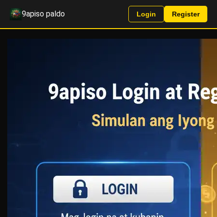
9apiso paldo
Login
Register