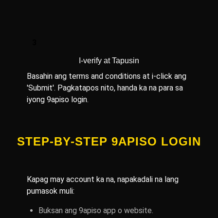
3
I-verify at Tapusin
Basahin ang terms and conditions at i-click ang
'Submit'. Pagkatapos nito, handa ka na para sa
iyong 9apiso login.
STEP-BY-STEP 9APISO LOGIN
Kapag may account ka na, napakadali na lang
pumasok muli:
Buksan ang 9apiso app o website.