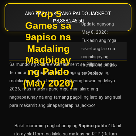
Top 5
ANG KASALUKUYANG PALDO JACKPOT
₱8,888,245.50
Games sa
Update ngayong
May 8, 2026:
9apiso na
Tuklasin ang mga
Madaling
sikretong laro na
nagbibigay ng
Magbigay
Sa mundo ng online entertainment sa Pilipinas, ang
malalaking panalo
ng Paldo
terminong
9apiso paldo
ay naging simbolo na ng
sa 9apiso.
(May 2026)
malaking panalo at swerte. Ngayong buwan ng Mayo
2026, mas marami pang mga manlalaro ang
nagpapatunay na ang tamang pagpili ng laro ay ang susi
para makamit ang pinapangarap na jackpot.
Bakit maraming naghahanap ng
9apiso paldo
? Dahil
ito ay platform na kilala sa mataas na RTP (Return