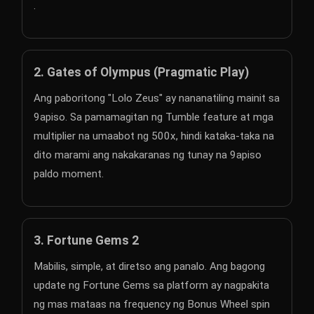
.
2. Gates of Olympus (Pragmatic Play)
Ang paboritong "Lolo Zeus" ay nananatiling mainit sa
9apiso. Sa pamamagitan ng Tumble feature at mga
multiplier na umaabot ng 500x, hindi kataka-taka na
dito marami ang nakakaranas ng tunay na 9apiso
paldo moment.
3. Fortune Gems 2
Mabilis, simple, at diretso ang panalo. Ang bagong
update ng Fortune Gems sa platform ay nagpakita
ng mas mataas na frequency ng Bonus Wheel spin