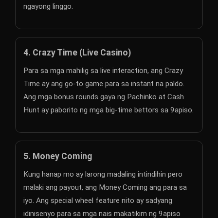
ngayong linggo.
4. Crazy Time (Live Casino)
Para sa mga mahilig sa live interaction, ang Crazy
Time ay ang go-to game para sa instant na paldo.
Ang mga bonus rounds gaya ng Pachinko at Cash
Hunt ay paborito ng mga big-time bettors sa 9apiso.
5. Money Coming
Kung hanap mo ay larong madaling intindihin pero
malaki ang payout, ang Money Coming ang para sa
iyo. Ang special wheel feature nito ay sadyang
idinisenyo para sa mga nais makatikim ng 9apiso