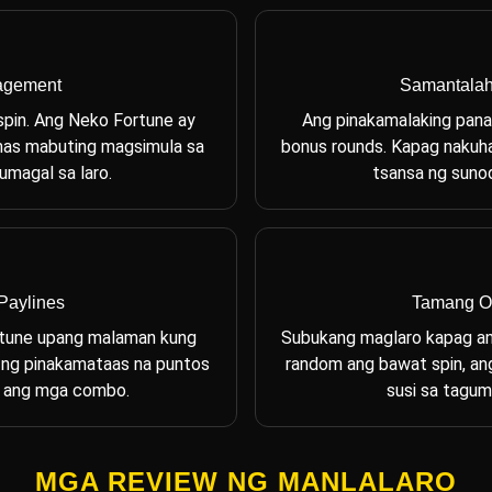
agement
Samantalah
spin. Ang Neko Fortune ay
Ang pinakamalaking pana
 mas mabuting magsimula sa
bonus rounds. Kapag nakuha
tumagal sa laro.
tsansa ng sunod
Paylines
Tamang Or
ortune upang malaman kung
Subukang maglaro kapag an
y ng pinakamataas na puntos
random ang bawat spin, an
o ang mga combo.
susi sa tagum
MGA REVIEW NG MANLALARO