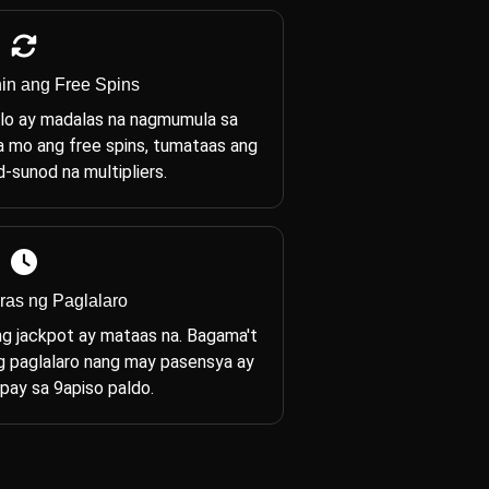
in ang Free Spins
lo ay madalas na nagmumula sa
 mo ang free spins, tumataas ang
-sunod na multipliers.
as ng Paglalaro
g jackpot ay mataas na. Bagama't
g paglalaro nang may pasensya ay
pay sa 9apiso paldo.