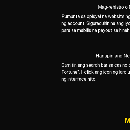
Mag-rehistro o
Pumunta sa opisyal na website n
ng account. Siguraduhin na ang i
para sa mabilis na payout sa hinah
Hanapin ang Ne
Gamitin ang search bar sa casino 
Fortune". I-click ang icon ng laro
ng interface nito.
M