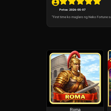
Petsa: 2026-05-07
"First time ko maglaro ng Neko Fortune s
Roma