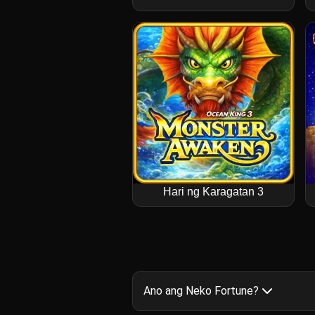
Hari ng Karagatan 3
Ano ang Neko Fortune?