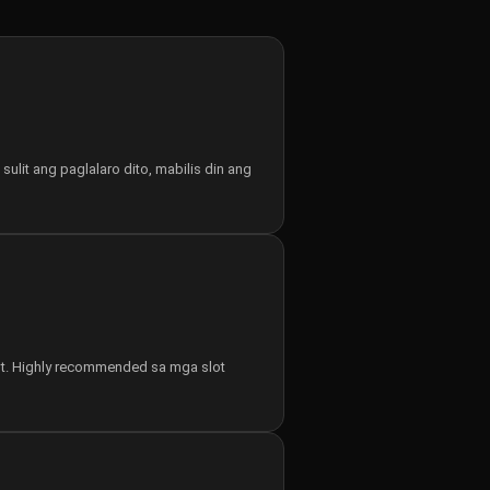
lit ang paglalaro dito, mabilis din ang
ot. Highly recommended sa mga slot