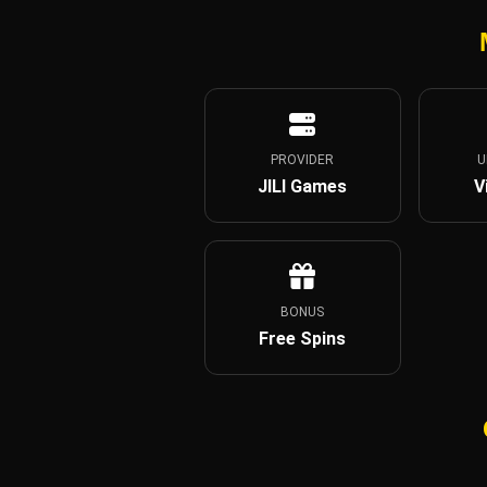
PROVIDER
U
JILI Games
V
BONUS
Free Spins