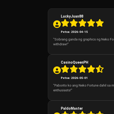
LuckyJuan88
Petsa: 2026-04-15
"Sobrang ganda ng graphics ng Neko Fortu
withdraw!"
CasinoQueenPH
Petsa: 2026-05-01
"Paborito ko ang Neko Fortune dahil sa
enthusiasts!"
PaldoMaster