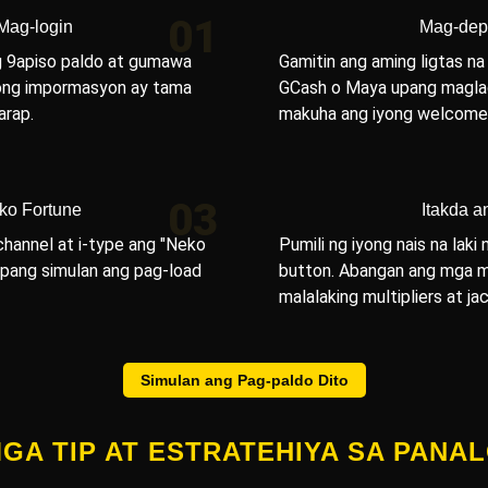
01
 Mag-login
Mag-dep
g 9apiso paldo at gumawa
Gamitin ang aming ligtas n
yong impormasyon ay tama
GCash o Maya upang maglag
arap.
makuha ang iyong welcome
03
ko Fortune
Itakda a
channel at i-type ang "Neko
Pumili ng iyong nais na laki 
 upang simulan ang pag-load
button. Abangan ang mga 
malalaking multipliers at ja
Simulan ang Pag-paldo Dito
GA TIP AT ESTRATEHIYA SA PANA