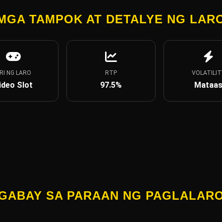
MGA TAMPOK AT DETALYE NG LAR
RI NG LARO
RTP
VOLATILIT
ideo Slot
97.5%
Mataa
GABAY SA PARAAN NG PAGLALAR