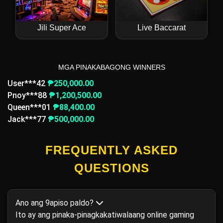
Jili Super Ace
Live Baccarat
MGA PINAKABAGONG WINNERS
User***42
₱250,000.00
Pnoy***88
₱1,200,500.00
Queen***01
₱88,400.00
Jack***77
₱500,000.00
FREQUENTLY ASKED
QUESTIONS
Ano ang 9apiso paldo?
Ito ay ang pinaka-pinagkakatiwalaang online gaming