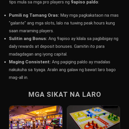
tips mula sa mga pro players ng
9apiso paldo
:
Pumili ng Tamang Oras:
May mga pagkakataon na mas
"galante" ang mga slots, lalo na tuwing peak hours kung
saan maraming players.
Sulitin ang Bonus:
Ang 9apiso ay kilala sa pagbibigay ng
daily rewards at deposit bonuses. Gamitin ito para
madagdagan ang iyong capital.
Maging Consistent:
Ang pagiging paldo ay madalas
nakukuha sa tiyaga. Aralin ang galaw ng bawat laro bago
mag-all in.
MGA SIKAT NA LARO