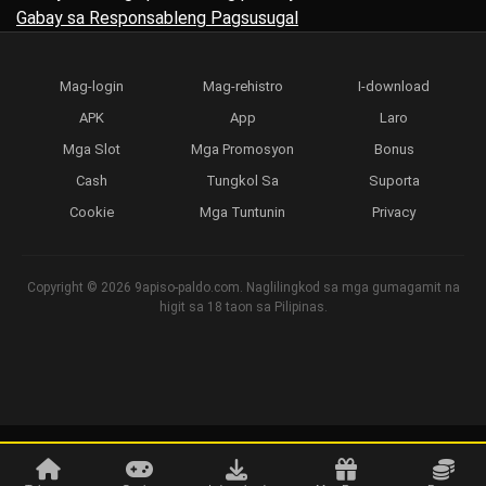
Gabay sa Responsableng Pagsusugal
Mag-login
Mag-rehistro
I-download
APK
App
Laro
Mga Slot
Mga Promosyon
Bonus
Cash
Tungkol Sa
Suporta
Cookie
Mga Tuntunin
Privacy
Copyright © 2026 9apiso-paldo.com. Naglilingkod sa mga gumagamit na
higit sa 18 taon sa Pilipinas.