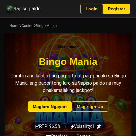
9apiso paldo
Login
Register
Home
Casino
Bingo Mania
Video Bingo
Bingo Mania
Damhin ang kilabot ng pag-pito at pag-panalo sa Bingo
Mania, ang paboritong laro sa 9apiso paldo na may
pinakamalaking jackpot!
Maglaro Ngayon
Mag-sign Up
RTP: 96.5%
Volatility: High