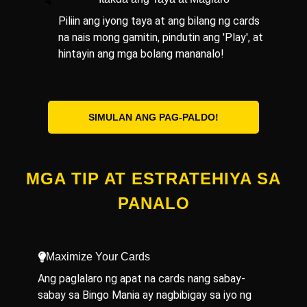
4
Piliin ang iyong taya at ang bilang ng cards
na nais mong gamitin, pindutin ang 'Play', at
hintayin ang mga bolang mananalo!
SIMULAN ANG PAG-PALDO!
MGA TIP AT ESTRATEHIYA SA
PANALO
Maximize Your Cards
Ang paglalaro ng apat na cards nang sabay-
sabay sa Bingo Mania ay nagbibigay sa iyo ng