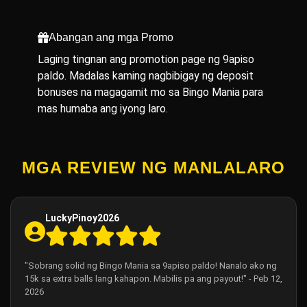
Abangan ang mga Promo
Laging tingnan ang promotion page ng 9apiso
paldo. Madalas kaming nagbibigay ng deposit
bonuses na magagamit mo sa Bingo Mania para
mas humaba ang iyong laro.
MGA REVIEW NG MANLALARO
LuckyPinoy2026
"Sobrang solid ng Bingo Mania sa 9apiso paldo! Nanalo ako ng
15k sa extra balls lang kahapon. Mabilis pa ang payout!" - Peb 12,
2026