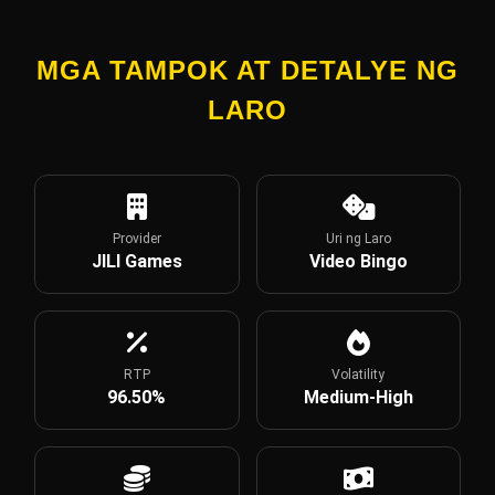
MGA TAMPOK AT DETALYE NG
LARO
Provider
Uri ng Laro
JILI Games
Video Bingo
RTP
Volatility
96.50%
Medium-High