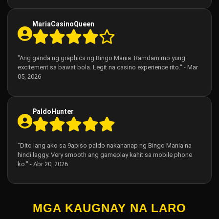
MariaCasinoQueen
"Ang ganda ng graphics ng Bingo Mania. Ramdam mo yung
excitement sa bawat bola. Legit na casino experience rito." - Mar
05, 2026
PaldoHunter
"Dito lang ako sa 9apiso paldo nakahanap ng Bingo Mania na
hindi laggy. Very smooth ang gameplay kahit sa mobile phone
ko." - Abr 20, 2026
MGA KAUGNAY NA LARO