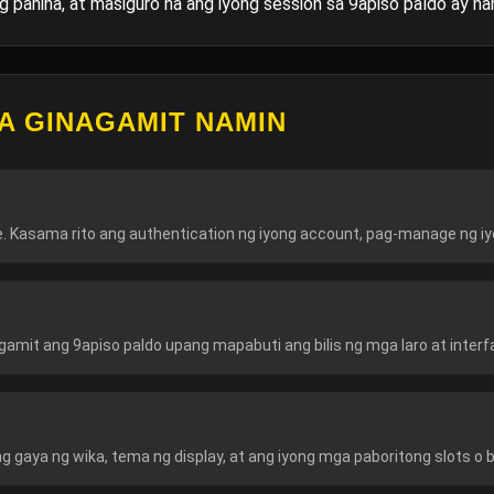
 pahina, at masiguro na ang iyong session sa 9apiso paldo ay nan
A GINAGAMIT NAMIN
 Kasama rito ang authentication ng iyong account, pag-manage ng iyo
gamit ang 9apiso paldo upang mapabuti ang bilis ng mga laro at inter
 gaya ng wika, tema ng display, at ang iyong mga paboritong slots o b