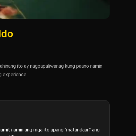
ldo
 pahinang ito ay nagpapaliwanag kung paano namin
g experience.
nagamit namin ang mga ito upang "matandaan" ang