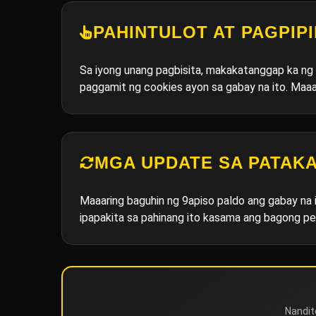
PAHINTULOT AT PAGPIPI
Sa iyong unang pagbisita, makakatanggap ka ng
paggamit ng cookies ayon sa gabay na ito. Maa
MGA UPDATE SA PATAK
Maaaring baguhin ng 9apiso paldo ang gabay na
ipapakita sa pahinang ito kasama ang bagong pe
Nandit