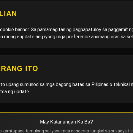
LIAN
 cookie banner. Sa pamamagitan ng pagpapatuloy sa paggamit n
ari mong i-update ang iyong mga preference anumang oras sa set
ARANG ITO
 ito upang sumunod sa mga bagong batas sa Pilipinas o teknika
tsa ng update.
May Katanungan Ka Ba?
o kami upang tumulong sa iyong mga concerns tungkol sa privacy at c