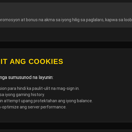
mosyon at bonus na akma sa iyong hilig sa paglalaro, kapwa sa loob 
IT ANG COOKIES
mga sumusunod na layunin:
on para hindi ka paulit-ulit na mag-sign in.
sa iyong gaming history.
in attempt upang protektahan ang iyong balance.
a-optimize ang server performance.