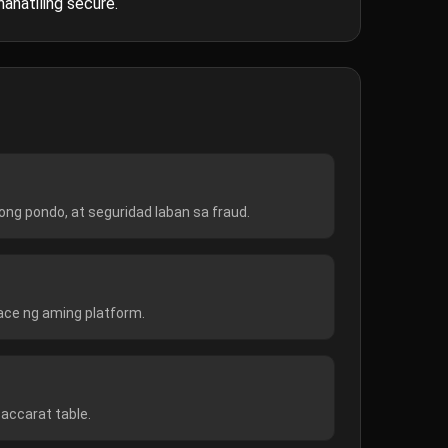
anatiling secure.
ng pondo, at seguridad laban sa fraud.
face ng aming platform.
accarat table.