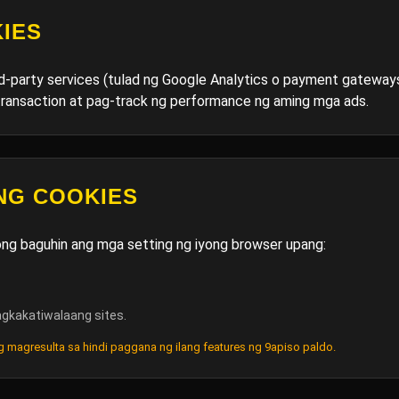
IES
-party services (tulad ng Google Analytics o payment gateways) 
 transaction at pag-track ng performance ng aming mga ads.
NG COOKIES
ong baguhin ang mga setting ng iyong browser upang:
gkakatiwalaang sites.
g magresulta sa hindi paggana ng ilang features ng 9apiso paldo.