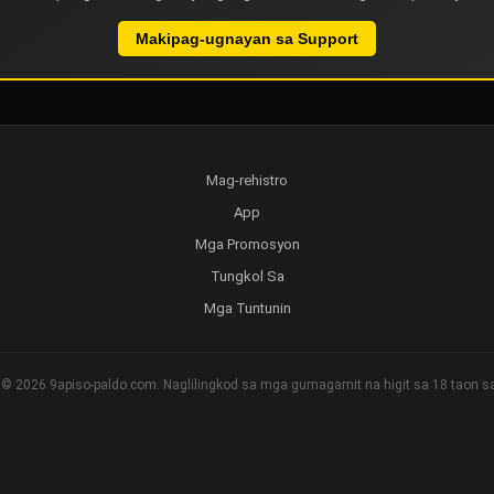
Makipag-ugnayan sa Support
Mag-rehistro
App
Mga Promosyon
Tungkol Sa
Mga Tuntunin
 © 2026 9apiso-paldo.com. Naglilingkod sa mga gumagamit na higit sa 18 taon sa 