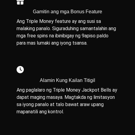
Gamitin ang mga Bonus Feature
Ang Triple Money feature ay ang susi sa
malaking panalo. Siguraduhing samantalahin ang
mga free spins na ibinibigay ng 9apiso paldo
para mas lumaki ang iyong tsansa.
Alamin Kung Kailan Titigil
Ang paglalaro ng Triple Money Jackpot Bells ay
dapat maging masaya. Magtakda ng limitasyon
sa iyong panalo at talo bawat araw upang
mapanatili ang kontrol.