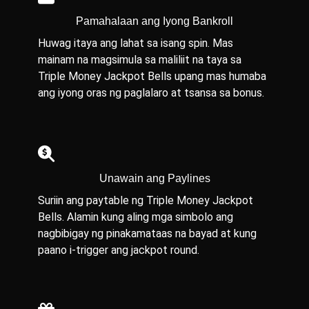
Pamahalaan ang Iyong Bankroll
Huwag itaya ang lahat sa isang spin. Mas
mainam na magsimula sa maliliit na taya sa
Triple Money Jackpot Bells upang mas humaba
ang iyong oras ng paglalaro at tsansa sa bonus.
Unawain ang Paylines
Suriin ang paytable ng Triple Money Jackpot
Bells. Alamin kung aling mga simbolo ang
nagbibigay ng pinakamataas na bayad at kung
paano i-trigger ang jackpot round.