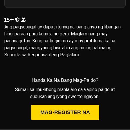
18+
Ang pagsusugal ay dapat ituring na isang anyo ng libangan,
hindi paraan para kumita ng pera. Maglaro nang may
pananagutan. Kung sa tingin mo ay may problema ka sa
pagsusugal, mangyaring bisitahin ang aming pahina ng
Suporta sa Responsableng Paglalaro.
Handa Ka Na Bang Mag-Paldo?
Sumali sa libu-libong manlalaro sa 9apiso paldo at
subukan ang iyong swerte ngayon!
MAG-REGISTER NA