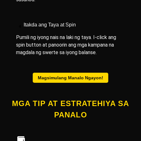
Itakda ang Taya at Spin
4
Pumili ng iyong nais na laki ng taya. I-click ang
spin button at panoorin ang mga kampana na
magdala ng swerte sa iyong balanse.
Magsimulang Manalo Ngayon!
MGA TIP AT ESTRATEHIYA SA
PANALO